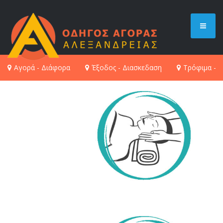
Oops! Something went
Αγορά - Διάφορα
Έξοδος - Διασκεδαση
Τρόφιμα - 
wrong.
This page didn't load Google Maps correctly. See the
JavaScript console for technical details.