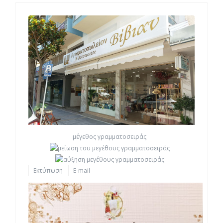
μέγεθος γραμματοσειράς
Εκτύπωση
E-mail