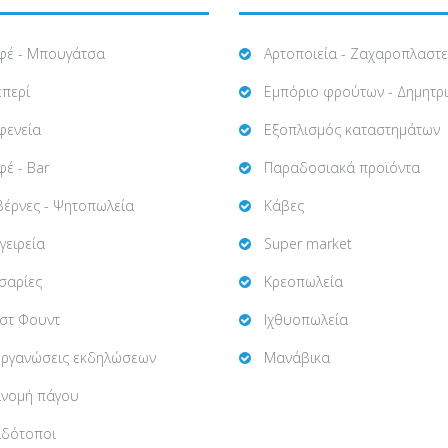
φέ - Μπουγάτσα
Αρτοποιεία - Ζαχαροπλαστε
επερί
Εμπόριο φρούτων - Δημητρ
φενεία
Εξοπλισμός καταστημάτων
έ - Bar
Παραδοσιακά προϊόντα
βέρνες - Ψητοπωλεία
Κάβες
γειρεία
Super market
σαρίες
Κρεοπωλεία
στ Φουντ
Ιχθυοπωλεία
οργανώσεις εκδηλώσεων
Μανάβικα
ανομή πάγου
ιδότοποι