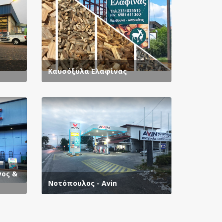
Καυσόξυλα Ελαφίνας
ος &
Νοτόπουλος - Avin