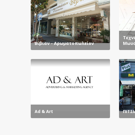
Φαρμακεία
Υδραυλικά - Θέρμανση - Ψύξη -
Ψυχολόγοι - Ψυχίατροι
Ενέργεια
Νευρολόγοι
Ομοιοπαθητικοί
Τεχν
Βίβιαν - Αρωματοπωλείον
Μωυσ
Φυσικοθεραπευτές - Μασάζ
Ad & Art
ΠΙΤΣΙ