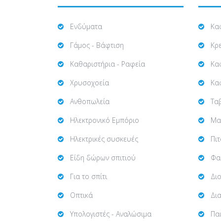
Ενδύματα
Κα
Γάμος - Βάφτιση
Κρ
Καθαριστήρια - Ραφεία
Κα
Χρυσοχοεία
Καφ
Ανθοπωλεία
Τα
Ηλεκτρονικό Εμπόριο
Μα
Ηλεκτρικές συσκευές
Πιτ
Είδη δώρων σπιτιού
Φα
Για το σπίτι
Δι
Οπτικά
Δι
Υπολογιστές - Αναλώσιμα
Πα