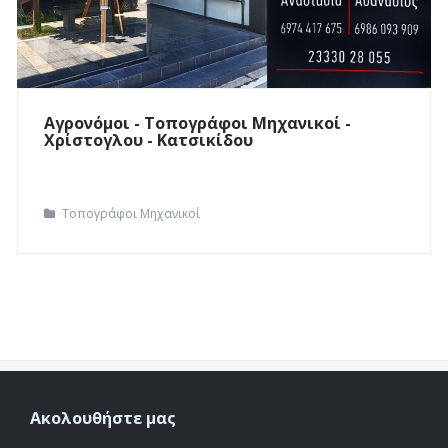
Αγρονόμοι - Τοπογράφοι Μηχανικοί -
Διεύθυνση
Δ. Βετσοπούλου 117
Χρίστογλου - Κατσικίδου
Πόλη
Αλεξάνδρεια
Επικοινων.
2333028055
Υπεύθυνος
Χρίστογλου Αθανάσιος
Τοπογράφοι Μηχανικοί
Διαβάστε περισσότερα...
Ακολουθήστε μας