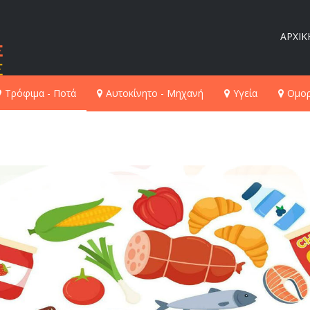
ΑΡΧΙΚ
Τρόφιμα - Ποτά
Αυτοκίνητο - Μηχανή
Υγεία
Ομορ